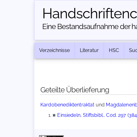
Handschriften­
Eine Bestandsaufnahme der han
Verzeichnisse
Literatur
HSC
Su
Geteilte Überlieferung
Kardobenediktentraktat
und
Magdalenen
■
Einsiedeln, Stiftsbibl., Cod. 297 (384