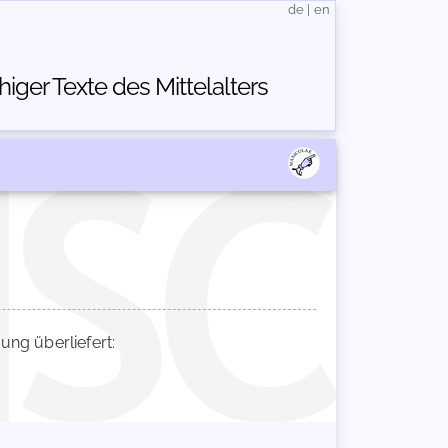
de
|
en
ger Texte des Mittelalters
ng überliefert: