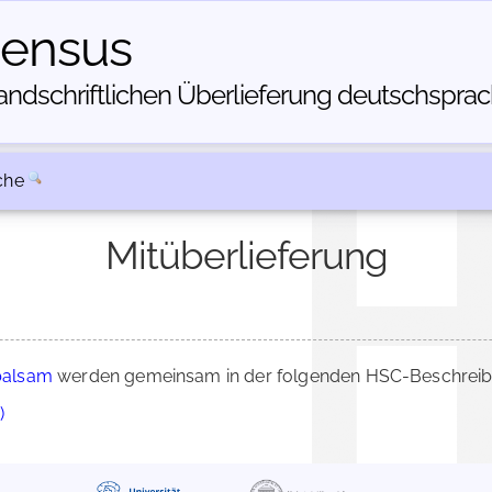
census
dschriftlichen Über­lieferung deutschsprachi
che
Mitüberlieferung
balsam
werden gemeinsam in der folgenden HSC-Beschreibu
)