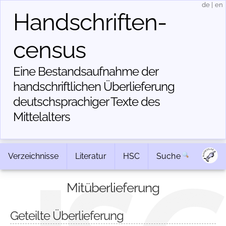
de
|
en
Handschriften­
census
Eine Bestandsaufnahme der
handschriftlichen Über­lieferung
deutschsprachiger Texte des
Mittelalters
Verzeichnisse
Literatur
HSC
Suche
Mitüberlieferung
Geteilte Überlieferung