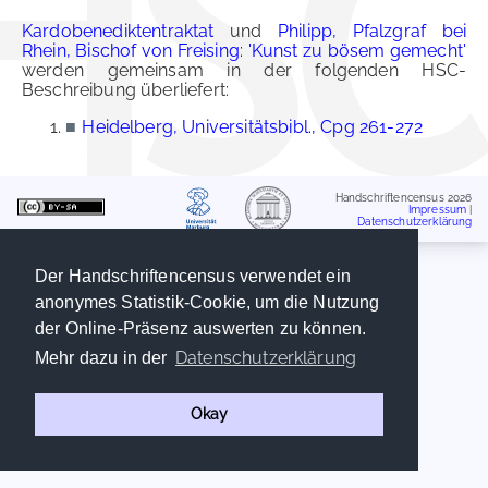
Kardobenediktentraktat
und
Philipp, Pfalzgraf bei
Rhein, Bischof von Freising: 'Kunst zu bösem gemecht'
werden gemeinsam in der folgenden HSC-
Beschreibung überliefert:
■
Heidelberg, Universitätsbibl., Cpg 261-272
Handschriftencensus 2026
Impressum
|
Datenschutzerklärung
Der Handschriftencensus verwendet ein
anonymes Statistik-Cookie, um die Nutzung
der Online-Präsenz auswerten zu können.
Datenschutzerklärung
Mehr dazu in der
Okay