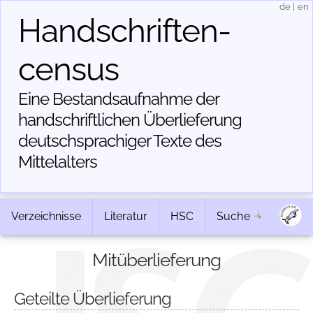
de
|
en
Handschriften­
census
Eine Bestandsaufnahme der
handschriftlichen Über­lieferung
deutschsprachiger Texte des
Mittelalters
Verzeichnisse
Literatur
HSC
Suche
Mitüberlieferung
Geteilte Überlieferung