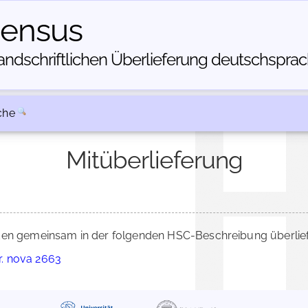
census
dschriftlichen Über­lieferung deutschsprachi
che
Mitüberlieferung
n gemeinsam in der folgenden HSC-Beschreibung überlief
er. nova 2663