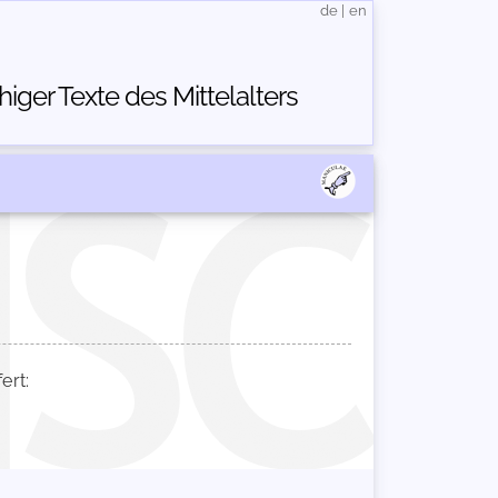
de
|
en
ger Texte des Mittelalters
ert: