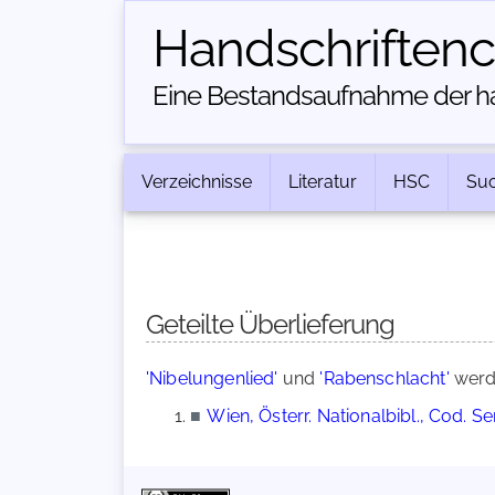
Handschriften­
Eine Bestandsaufnahme der han
Verzeichnisse
Literatur
HSC
Su
Geteilte Überlieferung
'Nibelungenlied'
und
'Rabenschlacht'
werde
■
Wien, Österr. Nationalbibl., Cod. S