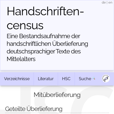
de
|
en
Handschriften­
census
Eine Bestandsaufnahme der
handschriftlichen Über­lieferung
deutschsprachiger Texte des
Mittelalters
Verzeichnisse
Literatur
HSC
Suche
Mitüberlieferung
Geteilte Überlieferung