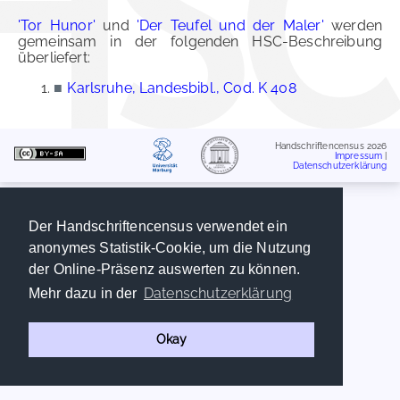
'Tor Hunor'
und
'Der Teufel und der Maler'
werden
gemeinsam in der folgenden HSC-Beschreibung
überliefert:
■
Karlsruhe, Landesbibl., Cod. K 408
Handschriftencensus 2026
Impressum
|
Datenschutzerklärung
Der Handschriftencensus verwendet ein
anonymes Statistik-Cookie, um die Nutzung
der Online-Präsenz auswerten zu können.
Datenschutzerklärung
Mehr dazu in der
Okay