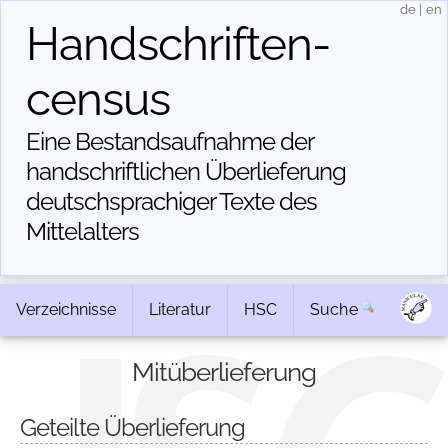
de
|
en
Handschriften­
census
Eine Bestandsaufnahme der
handschriftlichen Über­lieferung
deutschsprachiger Texte des
Mittelalters
Verzeichnisse
Literatur
HSC
Suche
Mitüberlieferung
Geteilte Überlieferung