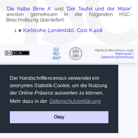
'Die halbe Birne A'
und
'Der Teufel und der Maler'
werden gemeinsam in der folgenden HSC-
Beschreibung überliefert:
■
Karlsruhe, Landesbibl., Cod. K 408
Handschriftencensus 2026
Impressum
|
Datenschutzerklärung
Der Handschriftencensus verwendet ein
anonymes Statistik-Cookie, um die Nutzung
der Online-Präsenz auswerten zu können.
Datenschutzerklärung
Mehr dazu in der
Okay