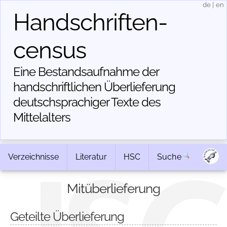
de
|
en
Handschriften­
census
Eine Bestandsaufnahme der
handschriftlichen Über­lieferung
deutschsprachiger Texte des
Mittelalters
Verzeichnisse
Literatur
HSC
Suche
Mitüberlieferung
Geteilte Überlieferung