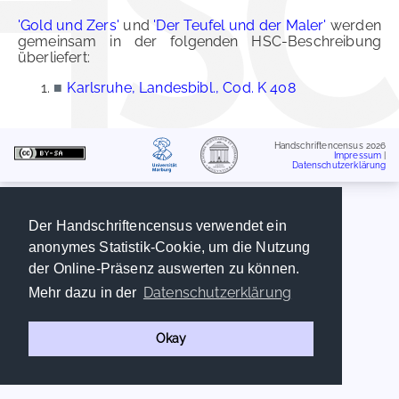
'Gold und Zers'
und
'Der Teufel und der Maler'
werden
gemeinsam in der folgenden HSC-Beschreibung
überliefert:
■
Karlsruhe, Landesbibl., Cod. K 408
Handschriftencensus 2026
Impressum
|
Datenschutzerklärung
Der Handschriftencensus verwendet ein
anonymes Statistik-Cookie, um die Nutzung
der Online-Präsenz auswerten zu können.
Datenschutzerklärung
Mehr dazu in der
Okay