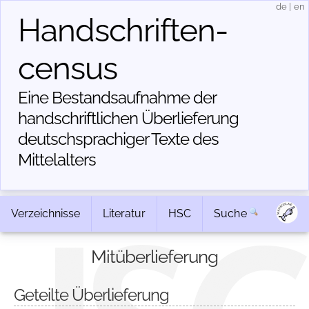
de
|
en
Handschriften­
census
Eine Bestandsaufnahme der
handschriftlichen Über­lieferung
deutschsprachiger Texte des
Mittelalters
Verzeichnisse
Literatur
HSC
Suche
Mitüberlieferung
Geteilte Überlieferung