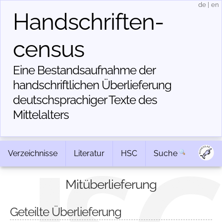
de
|
en
Handschriften­
census
Eine Bestandsaufnahme der
handschriftlichen Über­lieferung
deutschsprachiger Texte des
Mittelalters
Verzeichnisse
Literatur
HSC
Suche
Mitüberlieferung
Geteilte Überlieferung