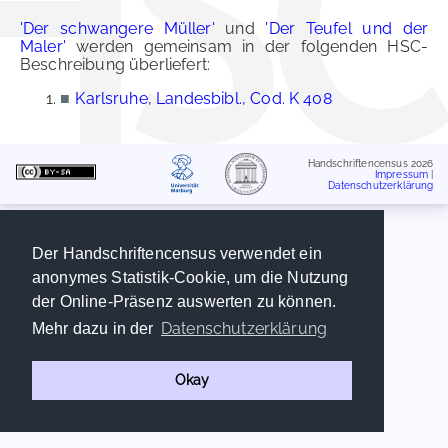
'Der schwangere Müller'
und
'Der Teufel und der
Maler'
werden gemeinsam in der folgenden HSC-
Beschreibung überliefert:
■
Karlsruhe, Landesbibl., Cod. K 408
Handschriftencensus 2026
Impressum
|
Datenschutzerklärung
Der Handschriftencensus verwendet ein
anonymes Statistik-Cookie, um die Nutzung
der Online-Präsenz auswerten zu können.
Datenschutzerklärung
Mehr dazu in der
Okay