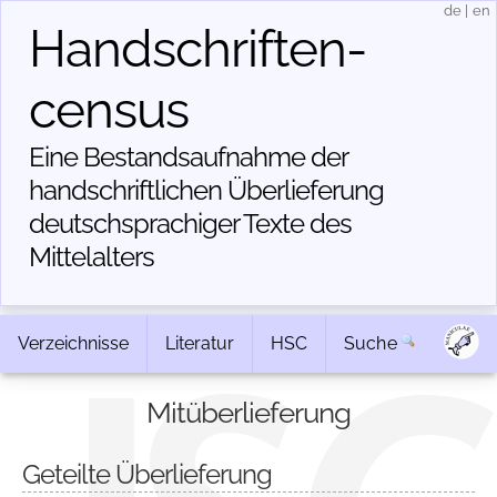
de
|
en
Handschriften­
census
Eine Bestandsaufnahme der
handschriftlichen Über­lieferung
deutschsprachiger Texte des
Mittelalters
Verzeichnisse
Literatur
HSC
Suche
Mitüberlieferung
Geteilte Überlieferung