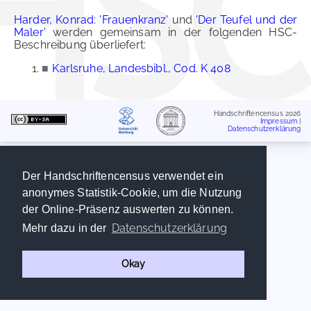
Harder, Konrad: 'Frauenkranz'
und
'Der Teufel und der
Maler'
werden gemeinsam in der folgenden HSC-
Beschreibung überliefert:
■
Karlsruhe, Landesbibl., Cod. K 408
Handschriftencensus 2026
Impressum
|
Datenschutzerklärung
Der Handschriftencensus verwendet ein
anonymes Statistik-Cookie, um die Nutzung
der Online-Präsenz auswerten zu können.
Datenschutzerklärung
Mehr dazu in der
Okay