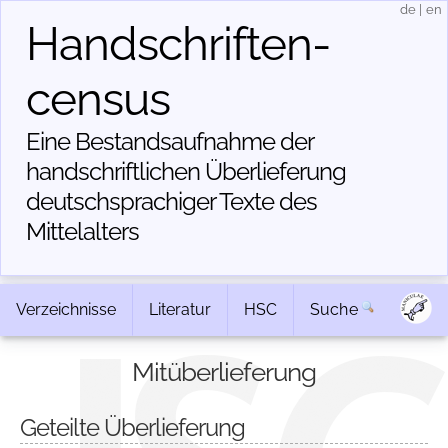
de
|
en
Handschriften­
census
Eine Bestandsaufnahme der
handschriftlichen Über­lieferung
deutschsprachiger Texte des
Mittelalters
Verzeichnisse
Literatur
HSC
Suche
Mitüberlieferung
Geteilte Überlieferung