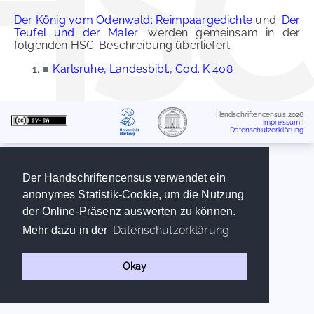
Der König vom Odenwald: Reimpaargedichte
und
'Der
Teufel und der Maler'
werden gemeinsam in der
folgenden HSC-Beschreibung überliefert:
■
Karlsruhe, Landesbibl., Cod. K 408
Handschriftencensus 2026
Impressum
|
Datenschutzerklärung
Der Handschriftencensus verwendet ein
anonymes Statistik-Cookie, um die Nutzung
der Online-Präsenz auswerten zu können.
Datenschutzerklärung
Mehr dazu in der
Okay