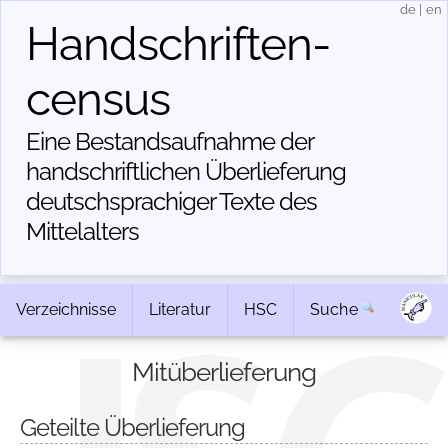
de
|
en
Handschriften­
census
Eine Bestandsaufnahme der
handschriftlichen Über­lieferung
deutschsprachiger Texte des
Mittelalters
Verzeichnisse
Literatur
HSC
Suche
Mitüberlieferung
Geteilte Überlieferung