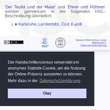
'Der Teufel und der Maler'
und
'Ehren und Höhnen'
werden gemeinsam in der folgenden HSC-
Beschreibung überliefert:
■
Karlsruhe, Landesbibl., Cod. K 408
Handschriftencensus 2026
Impressum
|
Datenschutzerklärung
Der Handschriftencensus verwendet ein
anonymes Statistik-Cookie, um die Nutzung
der Online-Präsenz auswerten zu können.
Datenschutzerklärung
Mehr dazu in der
Okay