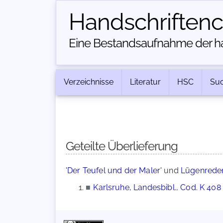
Handschriften­
Eine Bestandsaufnahme der han
Verzeichnisse
Literatur
HSC
Su
Geteilte Überlieferung
'Der Teufel und der Maler'
und
Lügenrede
■
Karlsruhe, Landesbibl., Cod. K 408