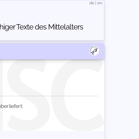
de
|
en
ger Texte des Mittelalters
erliefert: