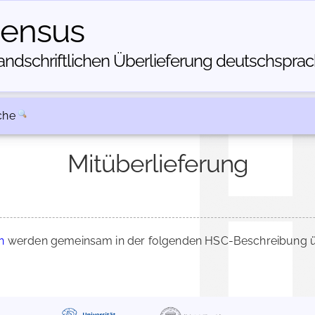
census
dschriftlichen Über­lieferung deutschsprachi
che
Mitüberlieferung
n
werden gemeinsam in der folgenden HSC-Beschreibung üb