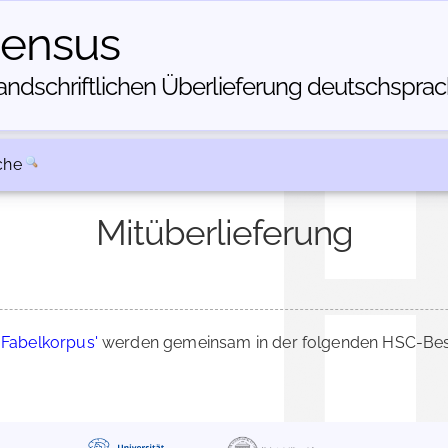
census
dschriftlichen Über­lieferung deutschsprachi
che
Mitüberlieferung
 Fabelkorpus'
werden gemeinsam in der folgenden HSC-Besc