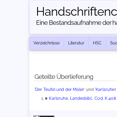
Handschriften­
Eine Bestandsaufnahme der han
Verzeichnisse
Literatur
HSC
Su
Geteilte Überlieferung
'Der Teufel und der Maler'
und
'Karlsruher
■
Karlsruhe, Landesbibl., Cod. K 408