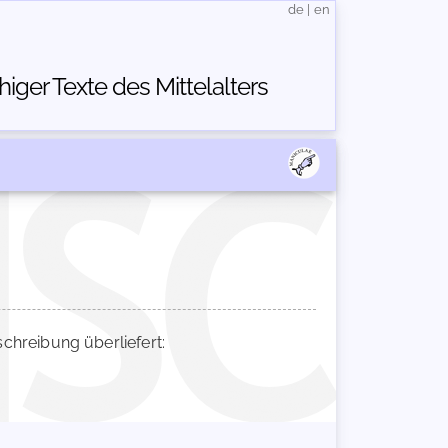
de
|
en
ger Texte des Mittelalters
hreibung überliefert: