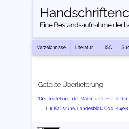
Handschriften­
Eine Bestandsaufnahme der han
Verzeichnisse
Literatur
HSC
Su
Geteilte Überlieferung
'Der Teufel und der Maler'
und
'Esel in de
■
Karlsruhe, Landesbibl., Cod. K 408