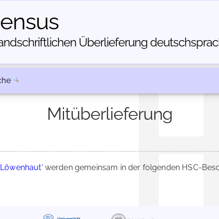
census
dschriftlichen Über­lieferung deutschsprachi
che
Mitüberlieferung
r Löwenhaut'
werden gemeinsam in der folgenden HSC-Beschr