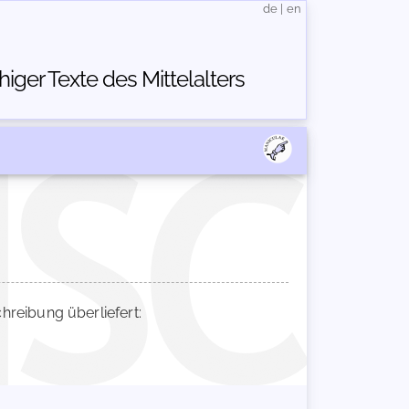
de
|
en
ger Texte des Mittelalters
eibung überliefert: