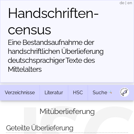
de
|
en
Handschriften­
census
Eine Bestandsaufnahme der
handschriftlichen Über­lieferung
deutschsprachiger Texte des
Mittelalters
Verzeichnisse
Literatur
HSC
Suche
Mitüberlieferung
Geteilte Überlieferung