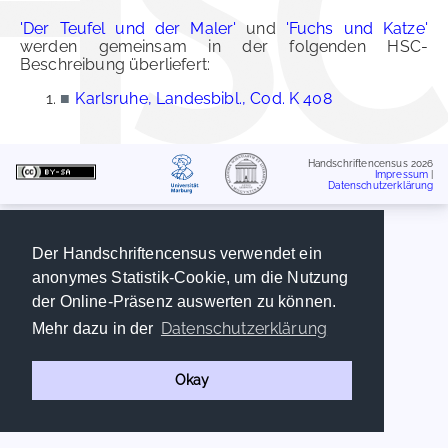
'Der Teufel und der Maler'
und
'Fuchs und Katze'
werden gemeinsam in der folgenden HSC-
Beschreibung überliefert:
■
Karlsruhe, Landesbibl., Cod. K 408
Handschriftencensus 2026
Impressum
|
Datenschutzerklärung
Der Handschriftencensus verwendet ein
anonymes Statistik-Cookie, um die Nutzung
der Online-Präsenz auswerten zu können.
Datenschutzerklärung
Mehr dazu in der
Okay