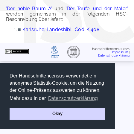
'Der hohle Baum A'
und
'Der Teufel und der Maler'
werden gemeinsam in der folgenden HSC-
Beschreibung überliefert:
■
Karlsruhe, Landesbibl., Cod. K 408
Handschriftencensus 2026
Impressum
|
Datenschutzerklärung
Der Handschriftencensus verwendet ein
anonymes Statistik-Cookie, um die Nutzung
der Online-Präsenz auswerten zu können.
Datenschutzerklärung
Mehr dazu in der
Okay