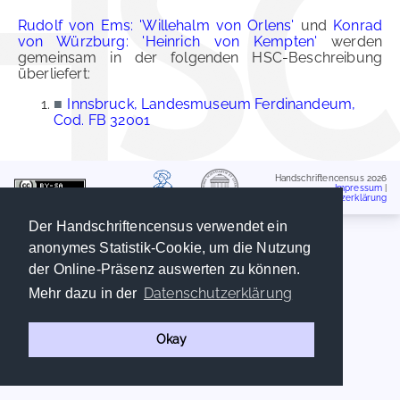
Rudolf von Ems: 'Willehalm von Orlens'
und
Konrad
von Würzburg: 'Heinrich von Kempten'
werden
gemeinsam in der folgenden HSC-Beschreibung
überliefert:
■
Innsbruck, Landesmuseum Ferdinandeum,
Cod. FB 32001
Handschriftencensus 2026
Impressum
|
Datenschutzerklärung
Der Handschriftencensus verwendet ein
anonymes Statistik-Cookie, um die Nutzung
der Online-Präsenz auswerten zu können.
Datenschutzerklärung
Mehr dazu in der
Okay