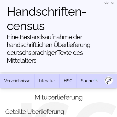
de
|
en
Handschriften­
census
Eine Bestandsaufnahme der
handschriftlichen Über­lieferung
deutschsprachiger Texte des
Mittelalters
Verzeichnisse
Literatur
HSC
Suche
Mitüberlieferung
Geteilte Überlieferung