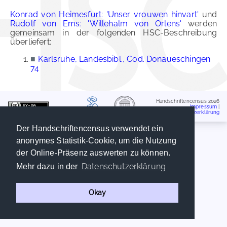
Konrad von Heimesfurt: 'Unser vrouwen hinvart'
und
Rudolf von Ems: 'Willehalm von Orlens'
werden
gemeinsam in der folgenden HSC-Beschreibung
überliefert:
■
Karlsruhe, Landesbibl., Cod. Donaueschingen
74
Handschriftencensus 2026
Impressum
|
Datenschutzerklärung
Der Handschriftencensus verwendet ein
anonymes Statistik-Cookie, um die Nutzung
der Online-Präsenz auswerten zu können.
Datenschutzerklärung
Mehr dazu in der
Okay