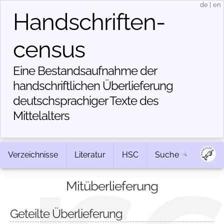
de
|
en
Handschriften­
census
Eine Bestandsaufnahme der
handschriftlichen Über­lieferung
deutschsprachiger Texte des
Mittelalters
Verzeichnisse
Literatur
HSC
Suche
Mitüberlieferung
Geteilte Überlieferung