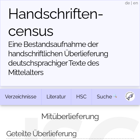
de
|
en
Handschriften­
census
Eine Bestandsaufnahme der
handschriftlichen Über­lieferung
deutschsprachiger Texte des
Mittelalters
Verzeichnisse
Literatur
HSC
Suche
Mitüberlieferung
Geteilte Überlieferung