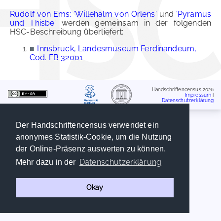
Rudolf von Ems: 'Willehalm von Orlens'
und
'Pyramus
und Thisbe'
werden gemeinsam in der folgenden
HSC-Beschreibung überliefert:
■
Innsbruck, Landesmuseum Ferdinandeum,
Cod. FB 32001
Handschriftencensus 2026
Impressum
|
Datenschutzerklärung
Der Handschriftencensus verwendet ein
anonymes Statistik-Cookie, um die Nutzung
der Online-Präsenz auswerten zu können.
Datenschutzerklärung
Mehr dazu in der
Okay