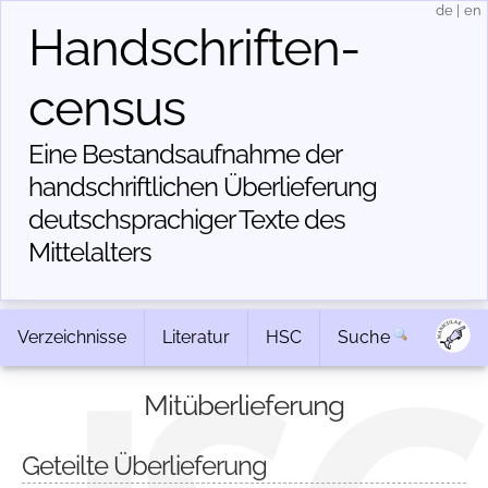
de
|
en
Handschriften­
census
Eine Bestandsaufnahme der
handschriftlichen Über­lieferung
deutschsprachiger Texte des
Mittelalters
Verzeichnisse
Literatur
HSC
Suche
Mitüberlieferung
Geteilte Überlieferung