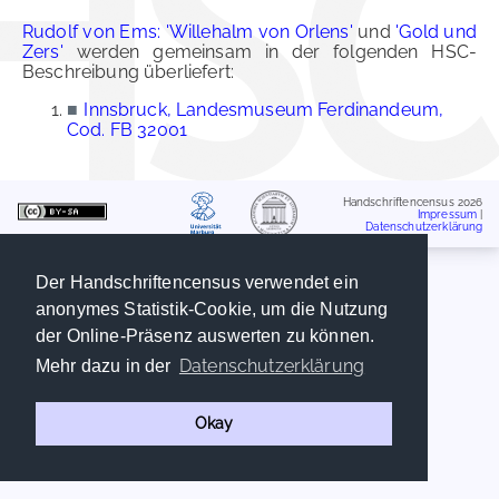
Rudolf von Ems: 'Willehalm von Orlens'
und
'Gold und
Zers'
werden gemeinsam in der folgenden HSC-
Beschreibung überliefert:
■
Innsbruck, Landesmuseum Ferdinandeum,
Cod. FB 32001
Handschriftencensus 2026
Impressum
|
Datenschutzerklärung
Der Handschriftencensus verwendet ein
anonymes Statistik-Cookie, um die Nutzung
der Online-Präsenz auswerten zu können.
Datenschutzerklärung
Mehr dazu in der
Okay