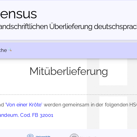
census
dschriftlichen Über­lieferung deutschsprachi
che
Mitüberlieferung
nd
'Von einer Kröte'
werden gemeinsam in der folgenden HSC
andeum, Cod. FB 32001