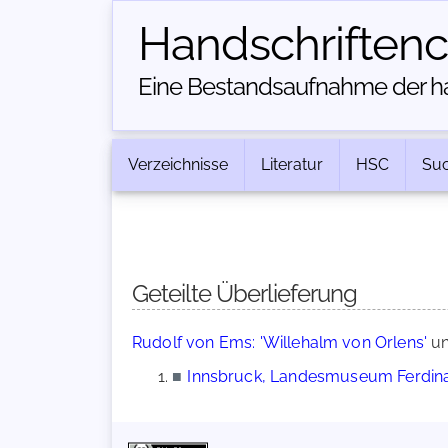
Handschriften­
Eine Bestandsaufnahme der han
Verzeichnisse
Literatur
HSC
Su
Geteilte Überlieferung
Rudolf von Ems: 'Willehalm von Orlens'
u
■
Innsbruck, Landesmuseum Ferdin