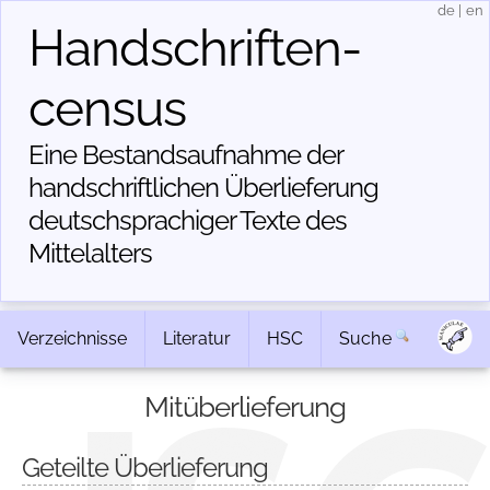
de
|
en
Handschriften­
census
Eine Bestandsaufnahme der
handschriftlichen Über­lieferung
deutschsprachiger Texte des
Mittelalters
Verzeichnisse
Literatur
HSC
Suche
Mitüberlieferung
Geteilte Überlieferung