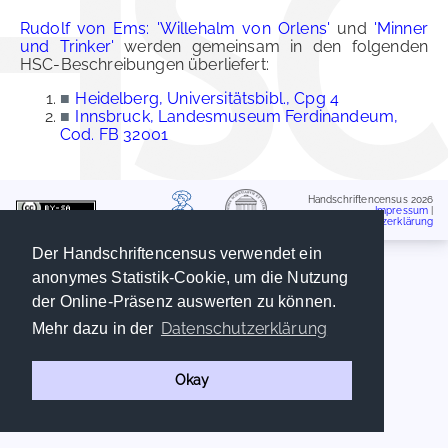
Rudolf von Ems: 'Willehalm von Orlens'
und
'Minner
und Trinker'
werden gemeinsam in den folgenden
HSC-Beschreibungen überliefert:
■
Heidelberg, Universitätsbibl., Cpg 4
■
Innsbruck, Landesmuseum Ferdinandeum,
Cod. FB 32001
Handschriftencensus 2026
Impressum
|
Datenschutzerklärung
Der Handschriftencensus verwendet ein
anonymes Statistik-Cookie, um die Nutzung
der Online-Präsenz auswerten zu können.
Datenschutzerklärung
Mehr dazu in der
Okay