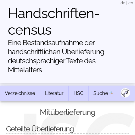
de
|
en
Handschriften­
census
Eine Bestandsaufnahme der
handschriftlichen Über­lieferung
deutschsprachiger Texte des
Mittelalters
Verzeichnisse
Literatur
HSC
Suche
Mitüberlieferung
Geteilte Überlieferung