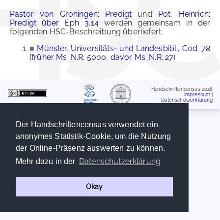
Pastor von Groningen: Predigt
und
Pot, Heinrich:
Predigt über Eph 3,14
werden gemeinsam in der
folgenden HSC-Beschreibung überliefert:
■
Münster, Universitäts- und Landesbibl., Cod. 78
(früher Ms. N.R. 5000, davor Ms. N.R. 27)
Handschriftencensus 2026
Impressum
|
Datenschutzerklärung
Der Handschriftencensus verwendet ein
anonymes Statistik-Cookie, um die Nutzung
der Online-Präsenz auswerten zu können.
Datenschutzerklärung
Mehr dazu in der
Okay