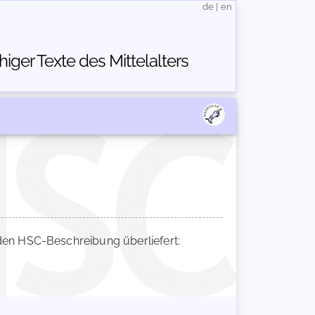
de
|
en
ger Texte des Mittelalters
en HSC-Beschreibung überliefert: