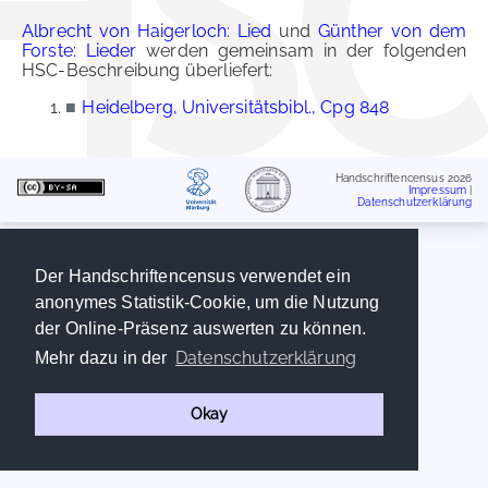
Albrecht von Haigerloch: Lied
und
Günther von dem
Forste: Lieder
werden gemeinsam in der folgenden
HSC-Beschreibung überliefert:
■
Heidelberg, Universitätsbibl., Cpg 848
Handschriftencensus 2026
Impressum
|
Datenschutzerklärung
Der Handschriftencensus verwendet ein
anonymes Statistik-Cookie, um die Nutzung
der Online-Präsenz auswerten zu können.
Datenschutzerklärung
Mehr dazu in der
Okay