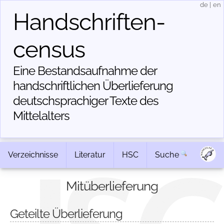
de
|
en
Handschriften­
census
Eine Bestandsaufnahme der
handschriftlichen Über­lieferung
deutschsprachiger Texte des
Mittelalters
Verzeichnisse
Literatur
HSC
Suche
Mitüberlieferung
Geteilte Überlieferung