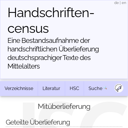
de
|
en
Handschriften­
census
Eine Bestandsaufnahme der
handschriftlichen Über­lieferung
deutschsprachiger Texte des
Mittelalters
Verzeichnisse
Literatur
HSC
Suche
Mitüberlieferung
Geteilte Überlieferung