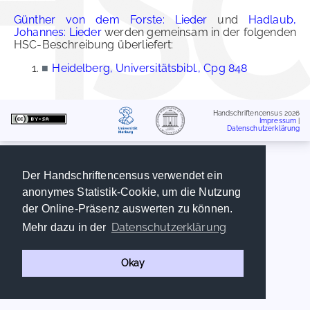
Günther von dem Forste: Lieder
und
Hadlaub,
Johannes: Lieder
werden gemeinsam in der folgenden
HSC-Beschreibung überliefert:
■
Heidelberg, Universitätsbibl., Cpg 848
Handschriftencensus 2026
Impressum
|
Datenschutzerklärung
Der Handschriftencensus verwendet ein
anonymes Statistik-Cookie, um die Nutzung
der Online-Präsenz auswerten zu können.
Datenschutzerklärung
Mehr dazu in der
Okay