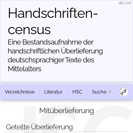
de
|
en
Handschriften­
census
Eine Bestandsaufnahme der
handschriftlichen Über­lieferung
deutschsprachiger Texte des
Mittelalters
Verzeichnisse
Literatur
HSC
Suche
Mitüberlieferung
Geteilte Überlieferung