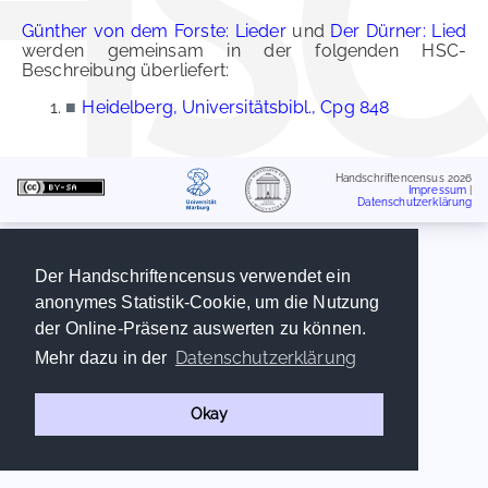
Günther von dem Forste: Lieder
und
Der Dürner: Lied
werden gemeinsam in der folgenden HSC-
Beschreibung überliefert:
■
Heidelberg, Universitätsbibl., Cpg 848
Handschriftencensus 2026
Impressum
|
Datenschutzerklärung
Der Handschriftencensus verwendet ein
anonymes Statistik-Cookie, um die Nutzung
der Online-Präsenz auswerten zu können.
Datenschutzerklärung
Mehr dazu in der
Okay