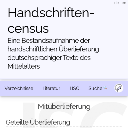
de
|
en
Handschriften­
census
Eine Bestandsaufnahme der
handschriftlichen Über­lieferung
deutschsprachiger Texte des
Mittelalters
Verzeichnisse
Literatur
HSC
Suche
Mitüberlieferung
Geteilte Überlieferung