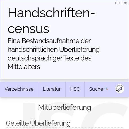
de
|
en
Handschriften­
census
Eine Bestandsaufnahme der
handschriftlichen Über­lieferung
deutschsprachiger Texte des
Mittelalters
Verzeichnisse
Literatur
HSC
Suche
Mitüberlieferung
Geteilte Überlieferung