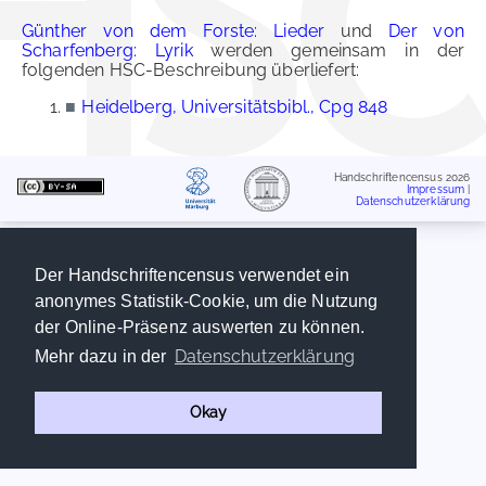
Günther von dem Forste: Lieder
und
Der von
Scharfenberg: Lyrik
werden gemeinsam in der
folgenden HSC-Beschreibung überliefert:
■
Heidelberg, Universitätsbibl., Cpg 848
Handschriftencensus 2026
Impressum
|
Datenschutzerklärung
Der Handschriftencensus verwendet ein
anonymes Statistik-Cookie, um die Nutzung
der Online-Präsenz auswerten zu können.
Datenschutzerklärung
Mehr dazu in der
Okay