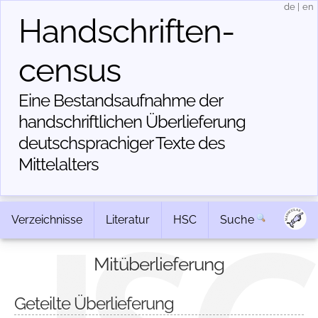
de
|
en
Handschriften­
census
Eine Bestandsaufnahme der
handschriftlichen Über­lieferung
deutschsprachiger Texte des
Mittelalters
Verzeichnisse
Literatur
HSC
Suche
Mitüberlieferung
Geteilte Überlieferung