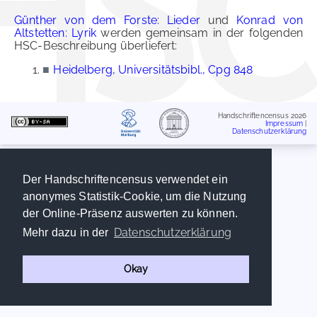
Günther von dem Forste: Lieder
und
Konrad von
Altstetten: Lyrik
werden gemeinsam in der folgenden
HSC-Beschreibung überliefert:
■
Heidelberg, Universitätsbibl., Cpg 848
Handschriftencensus 2026
Impressum
|
Datenschutzerklärung
Der Handschriftencensus verwendet ein
anonymes Statistik-Cookie, um die Nutzung
der Online-Präsenz auswerten zu können.
Datenschutzerklärung
Mehr dazu in der
Okay