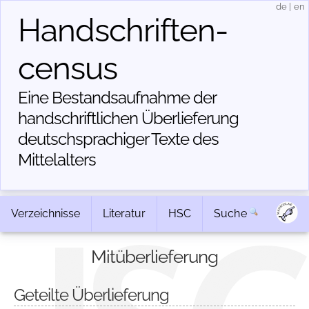
de
|
en
Handschriften­
census
Eine Bestandsaufnahme der
handschriftlichen Über­lieferung
deutschsprachiger Texte des
Mittelalters
Verzeichnisse
Literatur
HSC
Suche
Mitüberlieferung
Geteilte Überlieferung