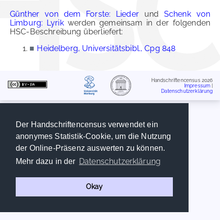
Günther von dem Forste: Lieder
und
Schenk von
Limburg: Lyrik
werden gemeinsam in der folgenden
HSC-Beschreibung überliefert:
■
Heidelberg, Universitätsbibl., Cpg 848
Handschriftencensus 2026
Impressum
|
Datenschutzerklärung
Der Handschriftencensus verwendet ein
anonymes Statistik-Cookie, um die Nutzung
der Online-Präsenz auswerten zu können.
Datenschutzerklärung
Mehr dazu in der
Okay