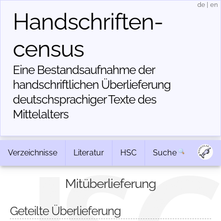
de
|
en
Handschriften­
census
Eine Bestandsaufnahme der
handschriftlichen Über­lieferung
deutschsprachiger Texte des
Mittelalters
Verzeichnisse
Literatur
HSC
Suche
Mitüberlieferung
Geteilte Überlieferung