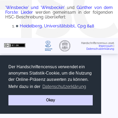
'Winsbecke' und 'Winsbeckin'
und
Günther von dem
Forste: Lieder
werden gemeinsam in der folgenden
HSC-Beschreibung überliefert:
■
Heidelberg, Universitätsbibl., Cpg 848
Handschriftencensus 2026
Impressum
|
Datenschutzerklärung
Der Handschriftencensus verwendet ein
anonymes Statistik-Cookie, um die Nutzung
der Online-Präsenz auswerten zu können.
Datenschutzerklärung
Mehr dazu in der
Okay