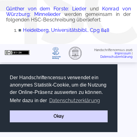
Günther von dem Forste: Lieder
und
Konrad von
Würzburg: Minnelieder
werden gemeinsam in der
folgenden HSC-Beschreibung überliefert:
■
Heidelberg, Universitätsbibl., Cpg 848
Handschriftencensus 2026
Impressum
|
Datenschutzerklärung
Der Handschriftencensus verwendet ein
anonymes Statistik-Cookie, um die Nutzung
der Online-Präsenz auswerten zu können.
Datenschutzerklärung
Mehr dazu in der
Okay