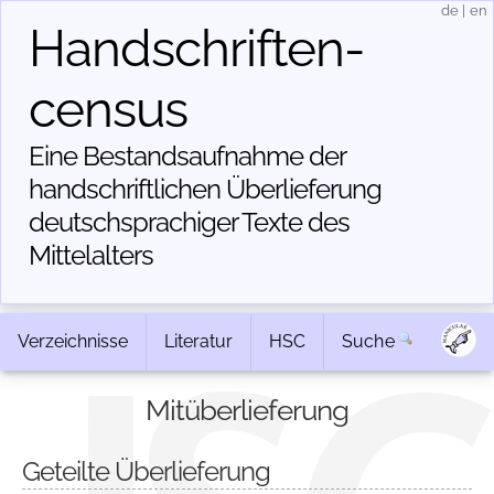
de
|
en
Handschriften­
census
Eine Bestandsaufnahme der
handschriftlichen Über­lieferung
deutschsprachiger Texte des
Mittelalters
Verzeichnisse
Literatur
HSC
Suche
Mitüberlieferung
Geteilte Überlieferung