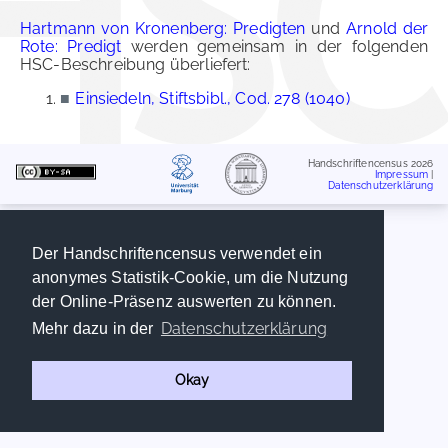
Hartmann von Kronenberg: Predigten
und
Arnold der
Rote: Predigt
werden gemeinsam in der folgenden
HSC-Beschreibung überliefert:
■
Einsiedeln, Stiftsbibl., Cod. 278 (1040)
Handschriftencensus 2026
Impressum
|
Datenschutzerklärung
Der Handschriftencensus verwendet ein
anonymes Statistik-Cookie, um die Nutzung
der Online-Präsenz auswerten zu können.
Datenschutzerklärung
Mehr dazu in der
Okay