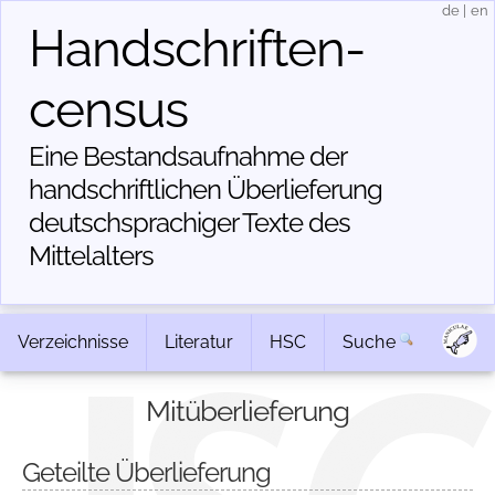
de
|
en
Handschriften­
census
Eine Bestandsaufnahme der
handschriftlichen Über­lieferung
deutschsprachiger Texte des
Mittelalters
Verzeichnisse
Literatur
HSC
Suche
Mitüberlieferung
Geteilte Überlieferung