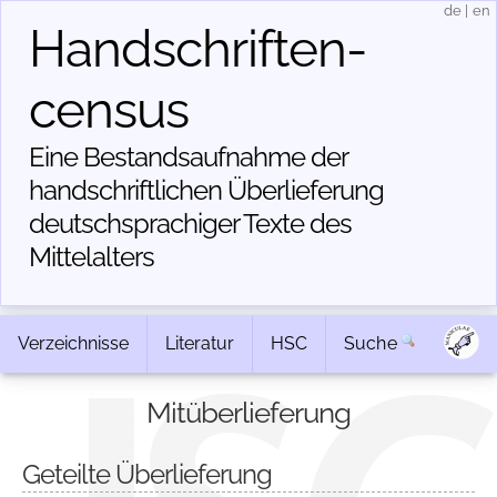
de
|
en
Handschriften­
census
Eine Bestandsaufnahme der
handschriftlichen Über­lieferung
deutschsprachiger Texte des
Mittelalters
Verzeichnisse
Literatur
HSC
Suche
Mitüberlieferung
Geteilte Überlieferung