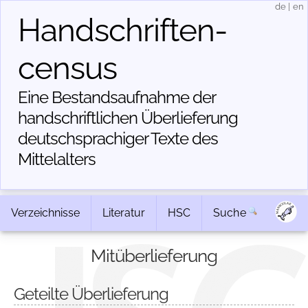
de
|
en
Handschriften­
census
Eine Bestandsaufnahme der
handschriftlichen Über­lieferung
deutschsprachiger Texte des
Mittelalters
Verzeichnisse
Literatur
HSC
Suche
Mitüberlieferung
Geteilte Überlieferung