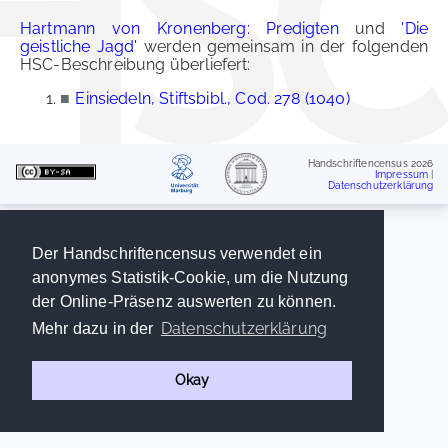
Hartmann von Kronenberg: Predigten
und
'Die
geistliche Jagd'
werden gemeinsam in der folgenden
HSC-Beschreibung überliefert:
■
Einsiedeln, Stiftsbibl., Cod. 278 (1040)
Handschriftencensus 2026
Impressum
|
Datenschutzerklärung
Der Handschriftencensus verwendet ein
anonymes Statistik-Cookie, um die Nutzung
der Online-Präsenz auswerten zu können.
Datenschutzerklärung
Mehr dazu in der
Okay