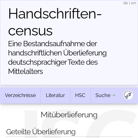
de
|
en
Handschriften­
census
Eine Bestandsaufnahme der
handschriftlichen Über­lieferung
deutschsprachiger Texte des
Mittelalters
Verzeichnisse
Literatur
HSC
Suche
Mitüberlieferung
Geteilte Überlieferung