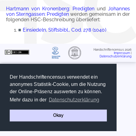
Hartmann von Kronenberg: Predigten
und
Johannes
von Sterngassen: Predigten
werden gemeinsam in der
folgenden HSC-Beschreibung überliefert:
■
Einsiedeln, Stiftsbibl., Cod. 278 (1040)
Handschriftencensus 2026
Impressum
|
Datenschutzerklärung
Der Handschriftencensus verwendet ein
anonymes Statistik-Cookie, um die Nutzung
der Online-Präsenz auswerten zu können.
Datenschutzerklärung
Mehr dazu in der
Okay