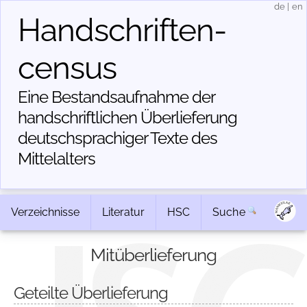
de
|
en
Handschriften­
census
Eine Bestandsaufnahme der
handschriftlichen Über­lieferung
deutschsprachiger Texte des
Mittelalters
Verzeichnisse
Literatur
HSC
Suche
Mitüberlieferung
Geteilte Überlieferung