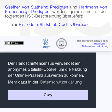
Giselher von Slatheim: Predigten
und
Hartmann von
Kronenberg: Predigten
werden gemeinsam in der
folgenden HSC-Beschreibung überliefert:
■
Einsiedeln, Stiftsbibl., Cod. 278 (1040)
Handschriftencensus 2026
Impressum
|
Datenschutzerklärung
Der Handschriftencensus verwendet ein
anonymes Statistik-Cookie, um die Nutzung
der Online-Präsenz auswerten zu können.
Datenschutzerklärung
Mehr dazu in der
Okay