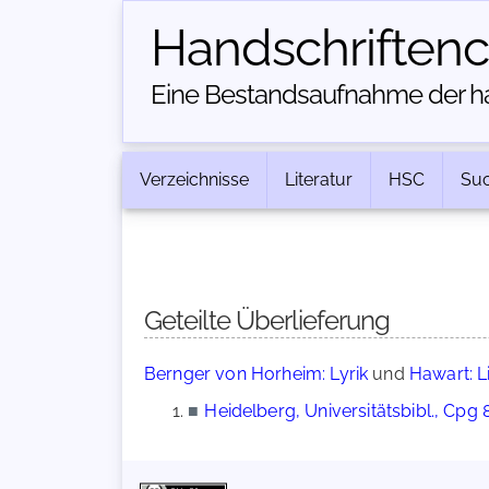
Handschriften­
Eine Bestandsaufnahme der han
Verzeichnisse
Literatur
HSC
Su
Geteilte Überlieferung
Bernger von Horheim: Lyrik
und
Hawart: L
■
Heidelberg, Universitätsbibl., Cpg 