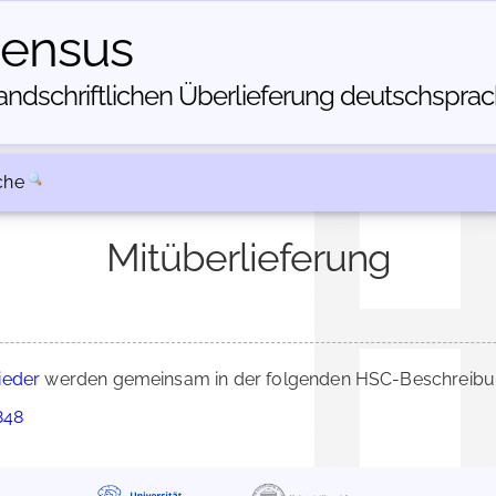
census
dschriftlichen Über­lieferung deutschsprachi
che
Mitüberlieferung
ieder
werden gemeinsam in der folgenden HSC-Beschreibung
848