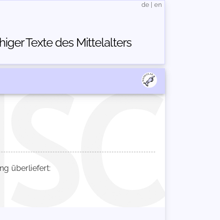
de
|
en
ger Texte des Mittelalters
 überliefert: