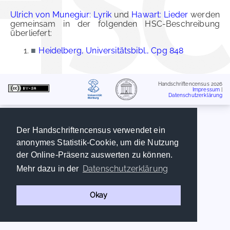
Ulrich von Munegiur: Lyrik
und
Hawart: Lieder
werden
gemeinsam in der folgenden HSC-Beschreibung
überliefert:
■
Heidelberg, Universitätsbibl., Cpg 848
Handschriftencensus 2026
Impressum
|
Datenschutzerklärung
Der Handschriftencensus verwendet ein
anonymes Statistik-Cookie, um die Nutzung
der Online-Präsenz auswerten zu können.
Datenschutzerklärung
Mehr dazu in der
Okay