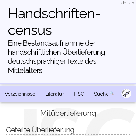
de
|
en
Handschriften­
census
Eine Bestandsaufnahme der
handschriftlichen Über­lieferung
deutschsprachiger Texte des
Mittelalters
Verzeichnisse
Literatur
HSC
Suche
Mitüberlieferung
Geteilte Überlieferung