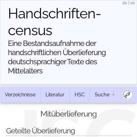
de
|
en
Handschriften­
census
Eine Bestandsaufnahme der
handschriftlichen Über­lieferung
deutschsprachiger Texte des
Mittelalters
Verzeichnisse
Literatur
HSC
Suche
Mitüberlieferung
Geteilte Überlieferung