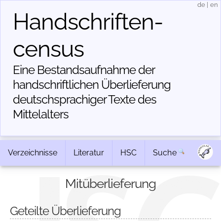
de
|
en
Handschriften­
census
Eine Bestandsaufnahme der
handschriftlichen Über­lieferung
deutschsprachiger Texte des
Mittelalters
Verzeichnisse
Literatur
HSC
Suche
Mitüberlieferung
Geteilte Überlieferung