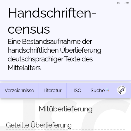
de
|
en
Handschriften­
census
Eine Bestandsaufnahme der
handschriftlichen Über­lieferung
deutschsprachiger Texte des
Mittelalters
Verzeichnisse
Literatur
HSC
Suche
Mitüberlieferung
Geteilte Überlieferung