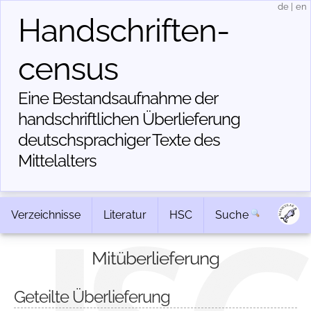
de
|
en
Handschriften­
census
Eine Bestandsaufnahme der
handschriftlichen Über­lieferung
deutschsprachiger Texte des
Mittelalters
Verzeichnisse
Literatur
HSC
Suche
Mitüberlieferung
Geteilte Überlieferung