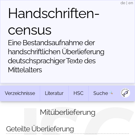
de
|
en
Handschriften­
census
Eine Bestandsaufnahme der
handschriftlichen Über­lieferung
deutschsprachiger Texte des
Mittelalters
Verzeichnisse
Literatur
HSC
Suche
Mitüberlieferung
Geteilte Überlieferung