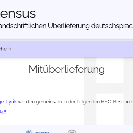
census
dschriftlichen Über­lieferung deutschsprachi
che
Mitüberlieferung
e: Lyrik
werden gemeinsam in der folgenden HSC-Beschreib
848