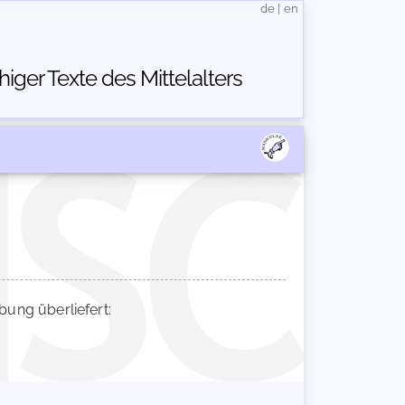
de
|
en
ger Texte des Mittelalters
ung überliefert: