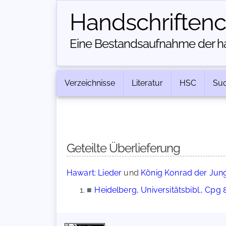
Handschriften­
Eine Bestandsaufnahme der han
Verzeichnisse
Literatur
HSC
Su
Geteilte Überlieferung
Hawart: Lieder
und
König Konrad der Jung
■
Heidelberg, Universitätsbibl., Cpg 