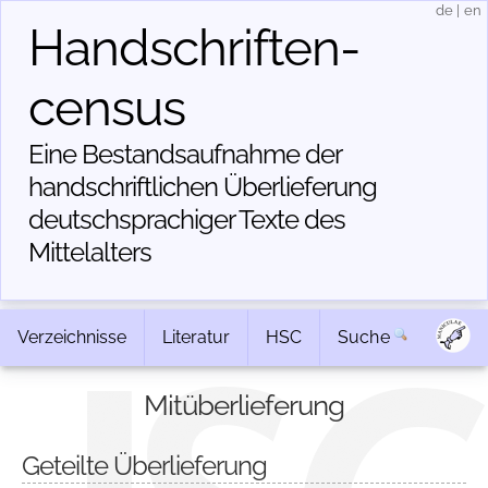
de
|
en
Handschriften­
census
Eine Bestandsaufnahme der
handschriftlichen Über­lieferung
deutschsprachiger Texte des
Mittelalters
Verzeichnisse
Literatur
HSC
Suche
Mitüberlieferung
Geteilte Überlieferung