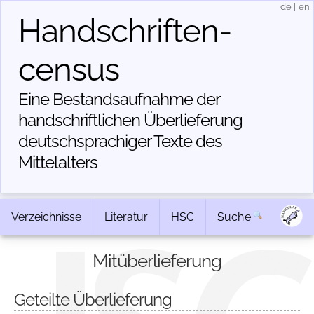
de
|
en
Handschriften­
census
Eine Bestandsaufnahme der
handschriftlichen Über­lieferung
deutschsprachiger Texte des
Mittelalters
Verzeichnisse
Literatur
HSC
Suche
Mitüberlieferung
Geteilte Überlieferung