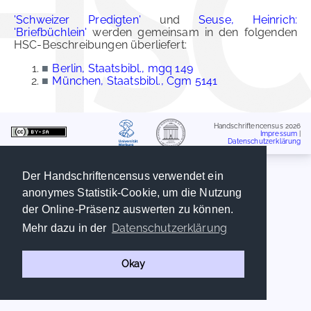
'Schweizer Predigten'
und
Seuse, Heinrich:
'Briefbüchlein'
werden gemeinsam in den folgenden
HSC-Beschreibungen überliefert:
■
Berlin, Staatsbibl., mgq 149
■
München, Staatsbibl., Cgm 5141
Handschriftencensus 2026
Impressum
|
Datenschutzerklärung
Der Handschriftencensus verwendet ein
anonymes Statistik-Cookie, um die Nutzung
der Online-Präsenz auswerten zu können.
Datenschutzerklärung
Mehr dazu in der
Okay