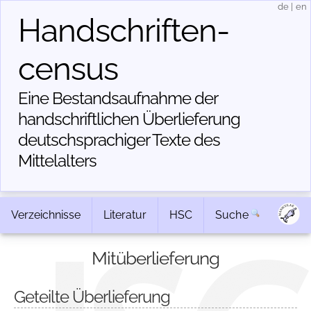
de
|
en
Handschriften­
census
Eine Bestandsaufnahme der
handschriftlichen Über­lieferung
deutschsprachiger Texte des
Mittelalters
Verzeichnisse
Literatur
HSC
Suche
Mitüberlieferung
Geteilte Überlieferung